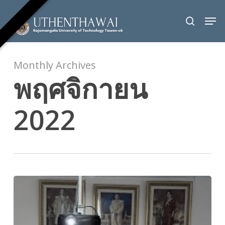
Skip
Men
to
search
Close
main
Menu
content
Monthly Archives
พฤศจิกายน
2022
การ
ประชุม
ทบทวน
ค่า