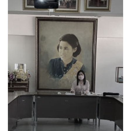
เป้า
หมาย
ตัว
ชี้
วัด
แผน
พัฒนา
สำนักงาน
วิทยาเขต
อุ
เทน
ถวาย
ประจำ
ปีงบประมาณ
พ.ศ.
2566
–