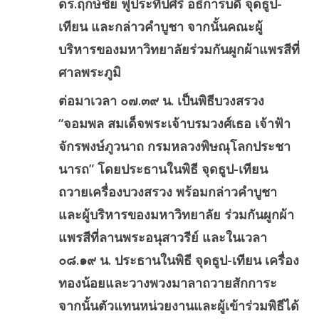
ดร.ฤกษ์ชัย ฟูประทีปศิริ อธิการบดี จุดธูป-
เทียน และกล่าวคำบูชา จากนั้นคณะผู้
บริหารของมหาวิทยาลัยร่วมกันผูกผ้าแพรสีที่
ศาลพระภูมิ
ต่อมาเวลา ๐๗.๓๙ น. เป็นพิธีบวงสรวง
“จอมพล สมเด็จพระเจ้าบรมวงศ์เธอ เจ้าฟ้า
จักรพงษ์ภูวนาถ กรมหลวงพิษณุโลกประชา
นารถ” โดยประธานในพิธี จุดธูป-เทียน
ถวายเครื่องบวงสรวง พร้อมกล่าวคำบูชา
และผู้บริหารของมหาวิทยาลัย ร่วมกันผูกผ้า
แพรสีที่ลานพระอนุสาวรีย์ และในเวลา
๐๘.๑๙ น. ประธานในพิธี จุดธูป-เทียน เครื่อง
ทองน้อยและวางพวงมาลาถวายสักการะ
จากนั้นตัวแทนหน่วยงานและผู้เข้าร่วมพิธีได้