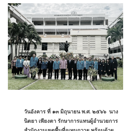
วันอังคาร ที่ ๑๓ มิถุนายน พ.ศ. ๒๕๖๖ นาง
นิตยา เพียงตา รักษาการแทนผู้อำนวยการ
สำนักงานเขตพื้นที่อุเทนถวาย พร้อมด้วย