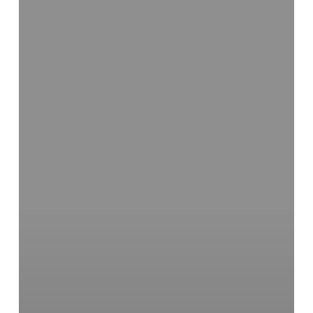
vantaggi
del
gioco
senza
ADM