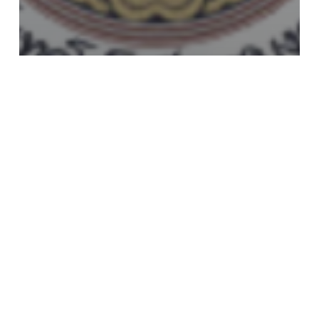
ข่าวรับสมัครงาน
หาวิทยาลัยเทคโนโลยีราชมงคล
ตะวันออก รับสมัครพนักงานใน
สถาบันอุดมศึกษา ตำแหน่งประเภท
ทั่วไป ครั้งที่ 1 / 2568
การ
เลือก
ตั้ง
กรรมการ