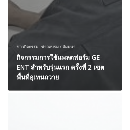
ข่าวกิจกรรม
ข่าวอบรม / สัมมนา
กิจกรรมการใช้แพลตฟอร์ม GE-
ENT สำหรับรุ่นแรก ครั้งที่ 2 เขต
พื้นที่อุเทนถวาย
หา
วิทยาลัย
เทคโนโลยี
ราช
มงคล