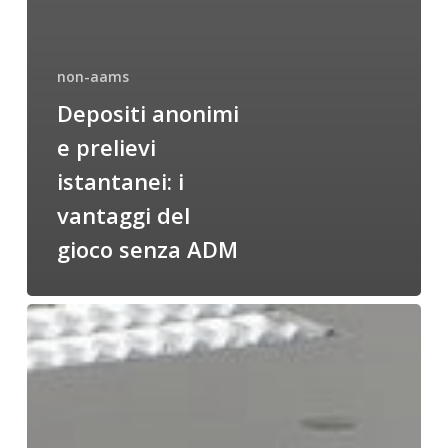
non-aams
Depositi anonimi
e prelievi
istantanei: i
vantaggi del
gioco senza ADM
กิจกรรม
การ
ใช้
แพลตฟอร์ม
GE-
ENT