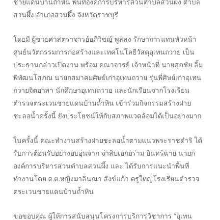
ชายแดนบ้านถ้ำหิน พื้นที่องค์การบริหารส่วนตำบลสวนผึ้ง ตำบล
สวนผึ้ง อำเภอสวนผึ้ง จังหวัดราชบุรี
โดยมี ผู้ช่วยศาสตราจารย์อภิวิชญ์ พูลสง รักษาการแทนหัวหน้า
ศูนย์นวัตกรรมการก่อสร้างและเทคโนโลยีวัสดุอุเทนถวาย เป็น
ประธานกล่าวเปิดงาน พร้อม คณาจารย์ เจ้าหน้าที่ นายศุภชัย ลิ้ม
พิพัฒนโสภณ นายกสมาคมศิษย์เก่าอุเทนถวาย รุ่นพี่ศิษย์เก่าอุเทน
ถวายจิตอาสา นักศึกษาอุเทนถวาย และนักเรียนจากโรงเรียน
ตำรวจตระเวนชายแดนบ้านถ้ำหิน เข้าร่วมกิจกรรมสร้างฝาย
ชะลอน้ำครั้งนี้ ยังประโยชน์ให้กับสภาพแวดล้อมได้เป็นอย่างมาก
ในครั้งนี้ คณะทำงานสร้างฝายชะลอน้ำตามแนวพระราชดำริ ได้
รับการต้อนรับอย่างอบอุ่นจาก จ่าสิบเอกอร่าม อินทร์ฉาย นายก
องค์การบริหารส่วนตำบลสวนผึ้ง และ ได้รับการแนะนำพื้นที่
ทำงานโดย ด.ต.หญิงมาลินณา สังข์แก้ว ครูใหญ่โรงเรียนตำรวจ
ตระเวนชายแดนบ้านถ้ำหิน
ขอขอบคุณ ผู้ให้การสนับสนุนโครงการบริการวิชาการ “อุเทน