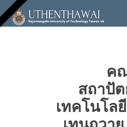
Skip
to
main
content
คณ
สถาปัต
เทคโนโลยี
Hit enter to search or ESC to close
เทนถวาย 