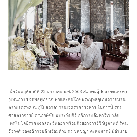
เมื่อวันพฤหัสบดีที่ 23 มกราคม พ.ศ. 2568 สมาคมผู้ปกครองและครู
อุเทนถวาย จัดพิธีพุทธาภิเษกและสมโภชพระพุทธอุเทนถวายนิรัน
ตรายจตุรทิศ ณ อุโบสถวัดบวรนิเวศราชวรวิหาร ในการนี้ รอง
ศาสตราจารย์ ดร.ฤกษ์ชัย ฟูประทีปศิริ อธิการบดีมหาวิทยาลัย
เทคโนโลยีราชมงคลตะวันออก พร้อมด้วยอาจารย์วีณัฐกานต์ รัตน
ธีรวงศ์ รองอธิการบดี พร้อมด้วย ดร.ชลชญา คงสมมาตย์ ผู้อำนวย