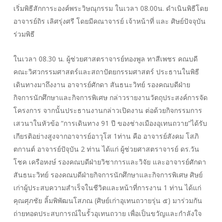
เริ่มพิธีสักการะองค์พระวิษณุกรรม ในเวลา 08.00น. ดำเนินพิธีโดย
อาจารย์ถิร เลิศรุ่งศรี โดยมีคณาจารย์ เจ้าหน้าที่ และ ศิษย์ปัจจุบัน
ร่วมพิธี
ในเวลา 08.30 น. ผู้ช่วยศาสตราจารย์ทองพูล ทาสีเพชร คณบดี
คณะวิศวกรรมศาสตร์และสถาปัตยกรรมศาสตร์ ประธานในพิธี
เดินทางมาถึงงาน อาจารย์ศักดา สันธนะวิทย์ รองคณบดีฝ่าย
กิจการนักศึกษาและกิจการพิเศษ กล่าวรายงานวัตถุประสงค์การจัด
โครงการ จากนั้นประธานงานกล่าวเปิดงาน ต่อด้วยกิจกรรมการ
เสวนาในหัวข้อ “การเดินทาง 91 ปี ของช่างเมืองอุเทนถวาย”ได้รับ
เกียรติอย่างสูงจากอาจารย์อาวุโส 1ท่าน คือ อาจารย์สังคม โสภิ
ตกานต์ อาจารย์ปัจุบัน 2 ท่าน ได้แก่ ผู้ช่วยศาสตราจารย์ ดร.วัน
โชค เครือหงษ์ รองคณบดีฝ่ายวิชาการและวิจัย และอาจารย์ศักดา
สันธนะวิทย์ รองคณบดีฝ่ายกิจการนักศึกษาและกิจการพิเศษ ศิษย์
เก่าผู้ประสบความสำเร็จในชีวิตและหน้าที่การงาน 1 ท่าน ได้แก่
คุณศุภชัย ลิ้มพิพัฒนโสภณ (ศิษย์เก่าอุเทนถวายรุ่น ๕) มาร่วมกัน
ถ่ายทอดประสบการณ์ในรั้วอุเทนถวาย เพื่อเป็นขวัญและกำลังใจ