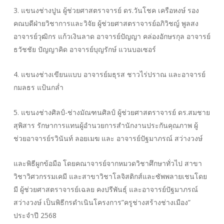
3. แขนงช่างปูน ผู้ช่วยศาสตราจารย์ ดร.วันโชค เครือหงษ์ รอง
คณบดีฝ่ายวิชาการและวิจัย ผู้ช่วยศาสตราจารย์อภิวิชญ์ พูลสง
อาจารย์วุฒิกร แก้วเงินลาด อาจารย์ปัญญา คล่องอักษรกุล อาจารย์
ธวัชชัย ปัญญาคิด อาจารย์บุญรักษ์ แวนบอเซอร์
4. แขนงช่างเขียนแบบ อาจารย์มธุรส ชาวไร่ปราณ และอาจารย์
กมลธร แป้นกล่ำ
5. แขนงช่างศิลป์-ช่างมัณฑนศิลป์ ผู้ช่วยศาสตราจารย์ ดร.สมชาย
สุพิสาร รักษาการแทนผู้อำนวยการสำนักงานประกันคุณภาพ ผู้
ช่วยอาจารย์รวินันท์ ลอยเมฆ และ อาจารย์ปัฐมาภรณ์ สว่างวงษ์
และพิธีผูกข้อมือ โดยคณาจารย์จากหมวดวิชาศึกษาทั่วไป สาขา
วิชาวิศวกรรมเคมี และสาขาวิชาโลจิสติกส์และซัพพลายเชนโดย
มี ผู้ช่วยศาสตราจารย์เฉลย คงปรีพันธุ์ และอาจารย์ปัฐมาภรณ์
สว่างวงษ์ เป็นพิธีกรดำเนินโครงการ”ครูช่างสร้างช่างเมือง”
ประจำปี 2568