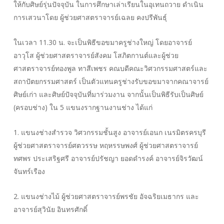
ให้กับศิษย์รุ่นปัจจุบัน ในการศึกษาเล่าเรียนในอุเทนถวาย ดำเนิน
การเสวนาโดย ผู้ช่วยศาสตราจารย์เฉลย คงปรีพันธุ์
ในเวลา 11.30 น. จะเป็นพิธีขอขมาครูช่างใหญ่ โดยอาจารย์
อาวุโส ผู้ช่วยศาสตราจารย์สังคม โสภิตกานต์และผู้ช่วย
ศาสตราจารย์ทองพูล ทาสีเพชร คณบดีคณะวิศวกรรมศาสตร์และ
สถาปัตยกรรมศาสตร์ เป็นตัวแทนครูช่างรับขอขมาจากคณาจารย์
ศิษย์เก่า และศิษย์ปัจจุบันที่มาร่วมงาน จากนั้นเป็นพิธีรับเป็นศิษย์
(ครอบช่าง) ใน 5 แขนงรากฐานงานช่าง ได้แก่
1. แขนงช่างสำรวจ วิศวกรรมชั้นสูง อาจารย์เอนก เนรมิตรครบุรี
ผู้ช่วยศาสตราจารย์ศตวรรษ หฤหรรษพงศ์ ผู้ช่วยศาสตราจารย์
ทศพร ประเสริฐศรี อาจารย์ปรัชญา ยอดดำรงค์ อาจารย์จิรวัฒน์
จันทร์เรือง
2. แขนงช่างไม้ ผู้ช่วยศาสตราจารย์พรชัย อัจฉริยเมธากร และ
อาจารย์สุวินัย อินทรศักดิ์