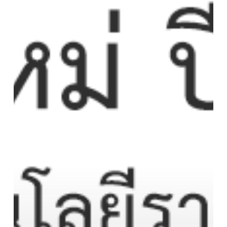
ออก
ขอ
เชิญ
นักศึกษา
ใหม่
ปี
การ
ศึกษา
2566
ลง
ทะเบียน
เข้า
รับ
แท็บเล็ต
เพื่อ
การ
ศึกษา