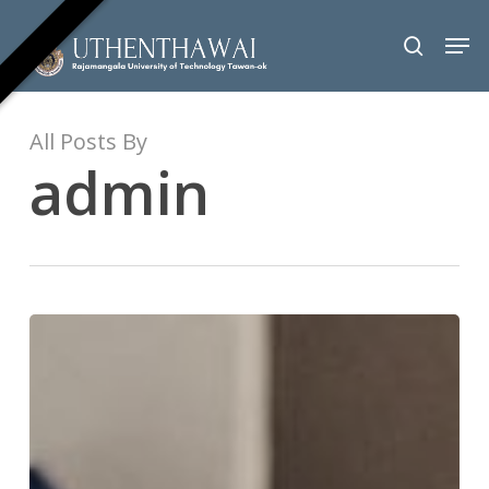
Skip
Men
to
search
Close
main
Menu
content
All Posts By
admin
ประชุม
เพื่อ
เตรียม
ความ
พร้อม
ใน